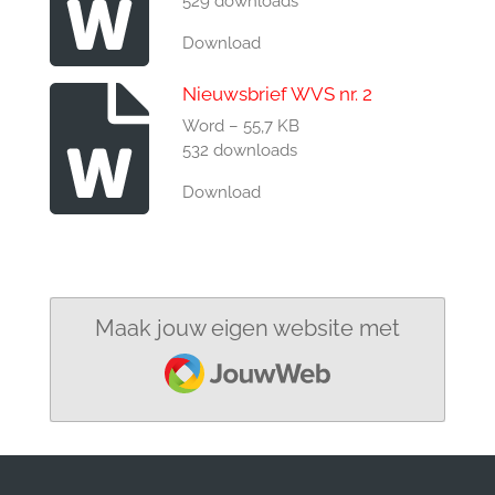
529 downloads
Download
Nieuwsbrief WVS nr. 2
Word – 55,7 KB
532 downloads
Download
Maak jouw eigen website met
JouwWeb