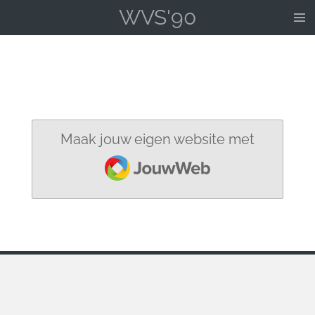
WVS'90
Ga
direct
naar
de
hoofdinhoud
Maak jouw eigen website met
JouwWeb